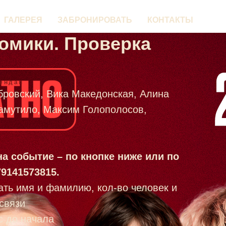
ГАЛЕРЕЯ
ЗАБРОНИРОВАТЬ
КОНТАКТЫ
омики. Проверка
ендап
бровский, Вика Македонская, Алина
амутило, Максим Голополосов,
на событие – по кнопке ниже или по
9141573815.
ать имя и фамилию, кол-во человек и
связи
ас до начала