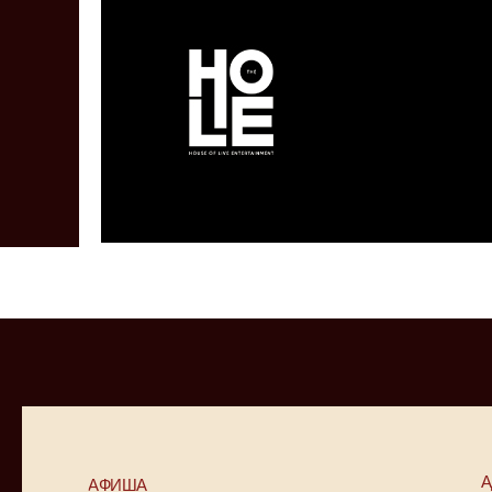
А
АФИША