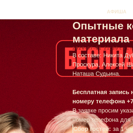
АФИША
Опытные к
материала
2026-07-01 21:30
ср
Ст
В составе: Никита Ду
Проскура, Алексей Ш
Наташа Судьина.
Бесплатная запись 
номеру телефона +7
В заявке просим указ
номер телефона для 
Сбор гостей:
за 1 ч