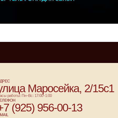
ДРЕС
улица Маросейка, 2/15с1
асы работы: Пн–Вс: 17:00–1:00
ЕЛЕФОН
+7 (925) 956-00-13
MAIL