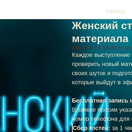
АФИША
Женский ст
материала
2026-07-17 19:00
пт
Ст
Каждое выступление 
проверить новый мат
своих шуток и подго
которые выйдут в эфи
Бесплатная запись н
В заявке просим указ
номер телефона для 
Сбор гостей:
за 1 ч