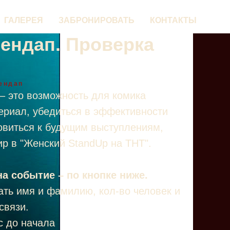
ГАЛЕРЕЯ
ЗАБРОНИРОВАТЬ
КОНТАКТЫ
ендап. Проверка
ендап
– это возможность для комика
ериал, убедиться в эффективности
товиться к будущим выступлениям,
р в "Женский StandUp на ТНТ".
а событие – по кнопке ниже.
ать имя и фамилию, кол-во человек и
связи.
ас до начала