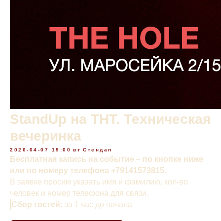
StandUp на ТНТ. Техническая
вечеринка
2026-04-07 19:00
вт
Стендап
Бесплатная запись на событие – по кнопке ниже
или по номеру телефона +79141573815.
В заявке просим указать имя и фамилию, кол-во
человек и номер телефона для связи.
Сбор гостей:
за 1 час до начала