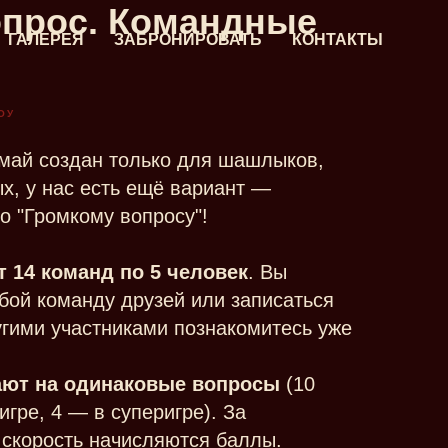
опрос. Командные
ГАЛЕРЕЯ
ЗАБРОНИРОВАТЬ
КОНТАКТЫ
ОУ
 май создан только для шашлыков,
х, у нас есть ещё вариант —
о "Громкому вопросу"!
т 14 команд по 5 человек
. Вы
бой команду друзей или записаться
угими участниками познакомитесь уже
ают на одинаковые вопросы
(10
игре, 4 — в суперигре). За
 скорость начисляются баллы.