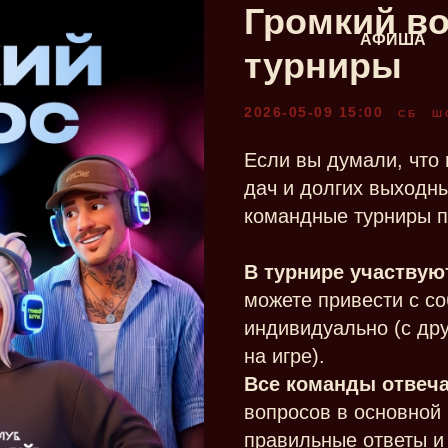
Громкий в
АФИША
турниры
2026-05-09 15:00
СБ
Ш
Если вы думали, что
дач и долгих выходны
командные турниры п
В турнире участвую
можете привести с со
индивидуально (с др
на игре).
Все команды отвеч
вопросов в основной 
правильные ответы и