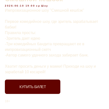
2026-06-10 19:00
ср
Шоу
Импровизационное шоу "Смешной кешбэк"
Первое комедийное шоу, где зритель зарабатывает
бабки!
Правила просты:
-Зритель дает идею
-Три комедийных бандита превращают ее в
импровизационный скетч
-Автор самого удачного захода забирает банк.
Хватит просить деньги у мамки! Приходи на шоу и
заработай 10 косарей!
КУПИТЬ БИЛЕТ
18+