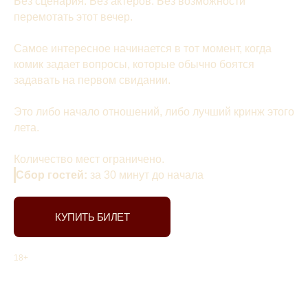
Без сценария. Без актеров. Без возможности
перемотать этот вечер.
Самое интересное начинается в тот момент, когда
комик задает вопросы, которые обычно боятся
задавать на первом свидании.
Это либо начало отношений, либо лучший кринж этого
лета.
Количество мест ограничено.
Сбор гостей:
за 30 минут до начала
КУПИТЬ БИЛЕТ
18+