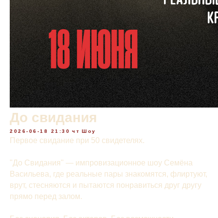
До свидания
2026-06-18 21:30
чт
Шоу
Первое свидание при 50 свидетелях.
"До Свидания" — импровизационное шоу Семёна
Васильева, где реальные пары знакомятся, флиртуют,
врут, стесняются и пытаются понравиться друг другу
прямо перед залом.