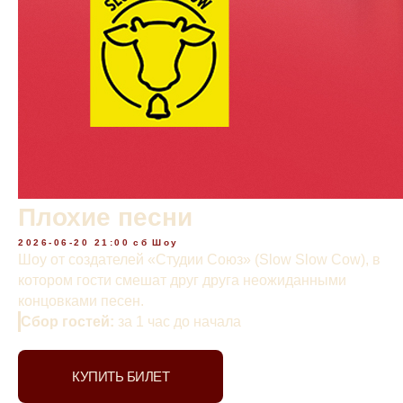
Плохие песни
2026-06-20 21:00
сб
Шоу
Шоу от создателей «Студии Союз» (Slow Slow Cow), в
котором гости смешат друг друга неожиданными
концовками песен.
Сбор гостей:
за 1 час до начала
КУПИТЬ БИЛЕТ